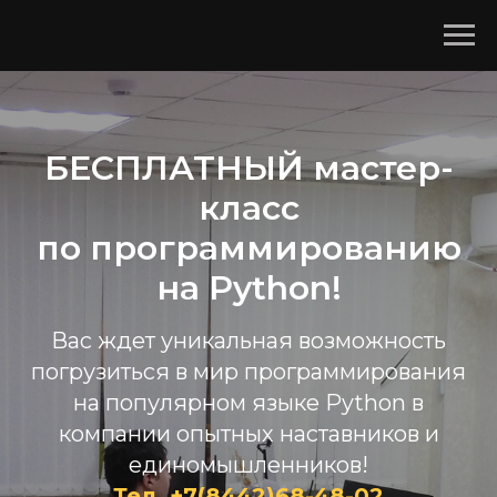
БЕСПЛАТНЫЙ мастер-
класс
по программированию
на Python!
Вас ждет уникальная возможность
погрузиться в мир программирования
на популярном языке Python в
компании опытных наставников и
единомышленников!
Тел. +7(8442)68-48-02